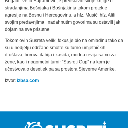
Brigadir Velid Bajramović je predstavio svoje knjige o
stradanjima Bošnjaka i Bošnjakinja tokom protekle
agresije na Bosnu i Hercegovinu, a hfz. Musić, hfz. Alili
svojim predavnjima i nadahnutim govorima su ostavili jak
dojam na sve prisutne.
Tokom ovih Susreta veliki fokus je bio na omladinu tako da
su u nedjelju održane smotre kulturno-umjetničkih
društava, horova ilahija i kasida, modna revija samo za
žene, kao i nogometni turnir “Susreti Cup” na kom je
učestvovalo deset ekipa sa prostora Sjeverne Amerike.
Izvor:
izbsa.com